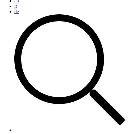
en
it
de