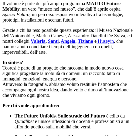
Il volume è parte del più ampio programma
MAUTO Future
Mobility,
un vero “museo nel museo”, che dall’8 aprile ospita
Spazio Futuro
, un percorso espositivo interattivo tra tecnologie,
prototipi, installazioni e scenari futuri.
Grazie a chi ha reso possibile questa esperienza: il Museo Nazionale
dell’Automobile, Marina Caneve, Alessandro Dandini De Sylva, e i
nostri colleghi
Valeria
,
Santi
,
Angela,
Tiziano
e
Huseyin
, che
hanno saputo conciliare i tempi dell’ingegneria con quelli,
imprevedibili, dell’arte.
In sintesi?
Teoresi è parte di un progetto che racconta in modo nuovo cosa
significa progettare la mobilità di domani: un racconto fatto di
immagini, emozioni, energia e persone.
Attraverso la fotografia, abbiamo voluto restituire l’atmosfera che
accompagna ogni nostra idea, dando volto e ritmo all’innovazione
che viviamo ogni giorno.
Per chi vuole approfondire:
The Future Unfolds. Sulle strade del Futuro
è edito da
Quodlibet
e unisce riflessioni di docenti e professionisti a un
affondo poetico sulla mobilità che verrà.