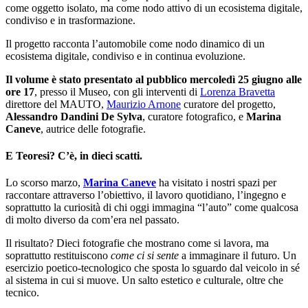
come oggetto isolato, ma come nodo attivo di un ecosistema digitale,
condiviso e in trasformazione.
Il progetto racconta l’automobile come nodo dinamico di un
ecosistema digitale, condiviso e in continua evoluzione.
Il volume è stato presentato al pubblico mercoledì 25 giugno alle
ore 17
, presso il Museo, con gli interventi di
Lorenza Bravetta
direttore del MAUTO,
Maurizio Arnone
curatore del progetto,
Alessandro Dandini De Sylva
, curatore fotografico, e
Marina
Caneve
, autrice delle fotografie.
E Teoresi? C’è, in dieci scatti.
Lo scorso marzo,
Marina Caneve
ha visitato i nostri spazi per
raccontare attraverso l’obiettivo, il lavoro quotidiano, l’ingegno e
soprattutto la curiosità di chi oggi immagina “l’auto” come qualcosa
di molto diverso da com’era nel passato.
Il risultato? Dieci fotografie che mostrano come si lavora, ma
soprattutto restituiscono
come ci si sente
a immaginare il futuro. Un
esercizio poetico-tecnologico che sposta lo sguardo dal veicolo in sé
al sistema in cui si muove. Un salto estetico e culturale, oltre che
tecnico.