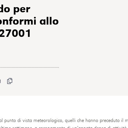
do per
onformi allo
 27001
dal punto di vista meteorologico, quelli che hanno preceduto il
 ultime settimane, a coronamento di un’annata densa di attività