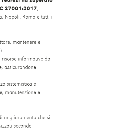
EC 27001:2017
,
a, Napoli, Roma e tutti i
dottare, mantenere e
).
 risorse informative da
ve, assicurandone
za sistemistica e
one, manutenzione e
i miglioramento che si
izzati secondo