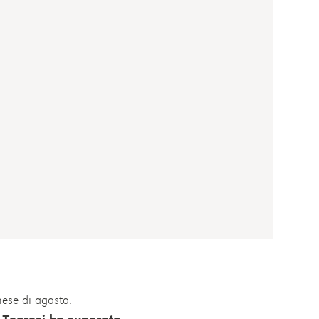
 mese di agosto.
,
Teoresi ha superato