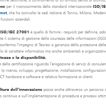
one
per il riconoscimento dello standard internazionale
ISO/I
met
, che ha coinvolto le sedi italiane di Torino, Milano, Moden
i funzioni aziendali.
ISO/IEC 27001
è quello di fornire i requisiti per definire, a
 il sistema di gestione della sicurezza delle informazioni (SGSI
 conferma l’impegno di Teoresi a garanzia della protezione delle
olo di carattere informatico ma anche ambientali e organizzati
vatezza e la disponibilità.
 della certificazione riguarda l’erogazione di servizi di consulen
 la ricerca, sviluppo, progettazione, installazione, configurazi
ICT hardware e software e relativa formazione ai clienti.
ltura dell’innovazione
passa anche attraverso un percorso d
 continuo e sull’implementazione di procedure e processi ottim
i.