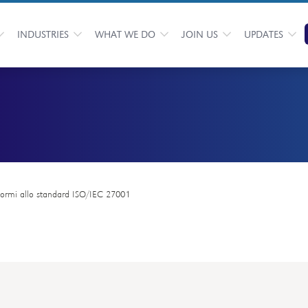
INDUSTRIES
WHAT WE DO
JOIN US
UPDATES
formi allo standard ISO/IEC 27001