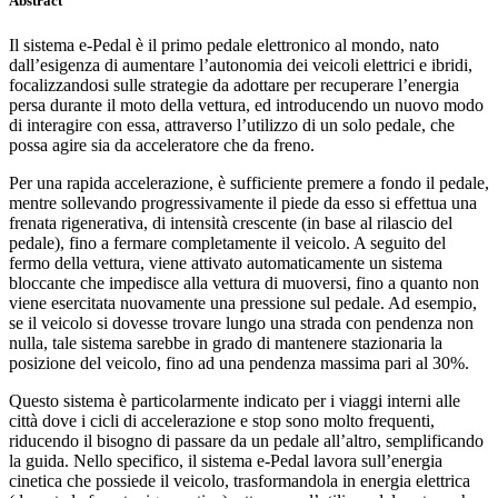
Abstract
Il sistema e-Pedal è il primo pedale elettronico al mondo, nato
dall’esigenza di aumentare l’autonomia dei veicoli elettrici e ibridi,
focalizzandosi sulle strategie da adottare per recuperare l’energia
persa durante il moto della vettura, ed introducendo un nuovo modo
di interagire con essa, attraverso l’utilizzo di un solo pedale, che
possa agire sia da acceleratore che da freno.
Per una rapida accelerazione, è sufficiente premere a fondo il pedale,
mentre sollevando progressivamente il piede da esso si effettua una
frenata rigenerativa, di intensità crescente (in base al rilascio del
pedale), fino a fermare completamente il veicolo. A seguito del
fermo della vettura, viene attivato automaticamente un sistema
bloccante che impedisce alla vettura di muoversi, fino a quanto non
viene esercitata nuovamente una pressione sul pedale. Ad esempio,
se il veicolo si dovesse trovare lungo una strada con pendenza non
nulla, tale sistema sarebbe in grado di mantenere stazionaria la
posizione del veicolo, fino ad una pendenza massima pari al 30%.
Questo sistema è particolarmente indicato per i viaggi interni alle
città dove i cicli di accelerazione e stop sono molto frequenti,
riducendo il bisogno di passare da un pedale all’altro, semplificando
la guida. Nello specifico, il sistema e-Pedal lavora sull’energia
cinetica che possiede il veicolo, trasformandola in energia elettrica