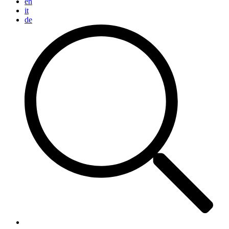
en
it
de